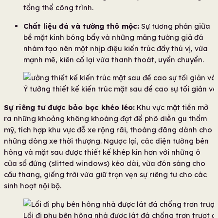
tổng thể công trình.
Chất liệu đá và tường thô mộc:
Sự tương phản giữa
bề mặt kính bóng bẩy và những mảng tường giả đá
nhám tạo nên một nhịp điệu kiến trúc đầy thú vị, vừa
mạnh mẽ, kiên cố lại vừa thanh thoát, uyển chuyển.
Ý tưởng thiết kế kiến trúc mặt sau đề cao sự tối giản và 
Sự riêng tư được bảo bọc khéo léo:
Khu vực mặt tiền mở
ra những khoảng không khoáng đạt để phô diễn gu thẩm
mỹ, tích hợp khu vực đỗ xe rộng rãi, thoáng đãng dành cho
những dòng xe thời thượng. Ngược lại, các diện tường bên
hông và mặt sau được thiết kế khép kín hơn với những ô
cửa sổ đứng (slitted windows) kéo dài, vừa đón sáng cho
cầu thang, giếng trời vừa giữ trọn vẹn sự riêng tư cho các
sinh hoạt nội bộ.
Lối đi phụ bên hông nhà được lát đá chống trơn trượt đ