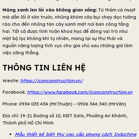
Mảng xanh len lỏi vào không gian sống:
Từ thảm cỏ mượt
mà dẫn lối ở sân trước, những khóm cây bụi chạy dọc tường
rào cho đến những tán cây xanh mát nơi ban công tầng
hai. Tất cả được tính toán khoa học để đóng vai trò như
một bộ lọc không khí tự nhiên, mang lại sự thư thái và
nguồn năng lượng tích cực cho gia chủ sau những giờ làm
việc căng thẳng.
THÔNG TIN LIÊN HỆ
Wesite:
https://iconconstruction.vn/
Facebook:
https://www.facebook.com/iconconstruction.vn
Phone: 0934 035 434 (Mr.Thuận) – 0906 346 340 (Mr.Văn)
Địa chỉ: 19-21 Đường số 10, KĐT Sala, Phường An Khánh,
Thành phố Hồ Chí Minh
Mẫu thiết kế biệt thự cao cấp phong cách Indochine