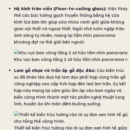
Hệ kính tràn viền (Floor-to-ceiling glass):
Việc thay
thế các bức tường gạch truyền thống bằng hệ cửa
kính lùa bản lớn giúp xóa nhòa ranh giới giữa không
gian nội thất và ngoại thất. Ngôi nhà luôn ngập tràn
ánh sáng tự nhiên, mang lại tầm nhìn panorama
khoáng đạt ra thế giới bên ngoài.
Khu vực ban công tầng 2 sở hữu tầm nhìn panorama rộn
Lam gỗ nhựa và trần ốp gỗ độc đáo:
Các kiến trúc
sư đã khéo léo đưa hệ lam dọc phối hợp cùng trần gỗ
công nghiệp cao cấp tích hợp đèn led âm trần. Sự kết
hợp này mang lại cảm giác ấm áp vào ban ngày và
biến công trình thành một tác phẩm nghệ thuật lung
linh, huyền ảo khi màn đêm buông xuống.
Thiết kế kiến trúc tường rào là sự đan xen tinh tế giữ