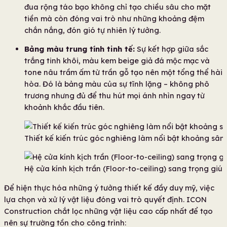
đua rộng táo bạo không chỉ tạo chiều sâu cho mặt
tiền mà còn đóng vai trò như những khoảng đệm
chắn nắng, đón gió tự nhiên lý tưởng.
Bảng màu trung tính tinh tế:
Sự kết hợp giữa sắc
trắng tinh khôi, màu kem beige giả đá mộc mạc và
tone nâu trầm ấm từ trần gỗ tạo nên một tổng thể hài
hòa. Đó là bảng màu của sự tĩnh lặng – không phô
trương nhưng đủ để thu hút mọi ánh nhìn ngay từ
khoảnh khắc đầu tiên.
Thiết kế kiến trúc góc nghiêng làm nổi bật khoảng sâ
Hệ cửa kính kịch trần (Floor-to-ceiling) sang trọng gi
Để hiện thực hóa những ý tưởng thiết kế đầy duy mỹ, việc
lựa chọn và xử lý vật liệu đóng vai trò quyết định. ICON
Construction chắt lọc những vật liệu cao cấp nhất để tạo
nên sự trường tồn cho công trình: