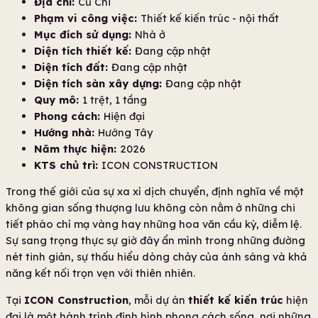
Địa chỉ:
Củ Chi
Phạm vi công việc:
Thiết kế kiến trúc - nội thất
Mục đích sử dụng:
Nhà ở
Diện tích thiết kế:
Đang cập nhật
Diện tích đất:
Đang cập nhật
Diện tích sàn xây dựng:
Đang cập nhật
Quy mô:
1 trệt, 1 tầng
Phong cách:
Hiện đại
Hướng nhà:
Hướng Tây
Năm thực hiện:
2026
KTS chủ trì:
ICON CONSTRUCTION
Trong thế giới của sự xa xỉ dịch chuyển, định nghĩa về một
không gian sống thượng lưu không còn nằm ở những chi
tiết phào chỉ mạ vàng hay những hoa văn cầu kỳ, diễm lệ.
Sự sang trọng thực sự giờ đây ẩn mình trong những đường
nét tinh giản, sự thấu hiểu dòng chảy của ánh sáng và khả
năng kết nối trọn vẹn với thiên nhiên.
Tại
ICON Construction
, mỗi dự án
thiết kế kiến trúc
hiện
đại là một hành trình định hình phong cách sống, nơi những