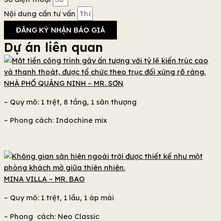
Nội dung cần tư vấn
ĐĂNG KÝ NHẬN BÁO GIÁ
Dự án liên quan
NHÀ PHỐ QUẢNG NINH – MR. SƠN
– Quy mô: 1 trệt, 8 tầng, 1 sân thượng
– Phong cách: Indochine mix
MINA VILLA – MR. BAO
– Quy mô: 1 trệt, 1 lầu, 1 áp mái
– Phong cách: Neo Classic