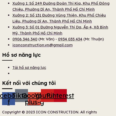
Xưởng 1: Số 249 Đường Đoàn Thị Kia, Khu Phố Đông
Chiêu, Phường Dĩ An, Thành Phố Hồ Chí Minh
Xưởng 2: Số 131 Đường Vũng Thiện, Khu Phố Chiêu
Liêu, Phường Dĩ An, Thành Phố Hồ Chí Minh
Xưởng 3: Số 01 Đường Nguyễn Thị Da, Ấp 4, Xã Bình
Mỹ, Thành Phố Hồ Chí Minh
0906 346 340
(Mr. Văn) -
0934 035 434
(Mr. Thuận)
iconconstruction.vn@gmail.com
Hồ sơ năng lực
Tải hồ sơ năng lực
Kết nối với chúng tôi
cebook-
Tiktok
Google-
Youtube
Pinterest
f
plus-g
Copyright © 2023 ICON CONSTRUCTION. All rights