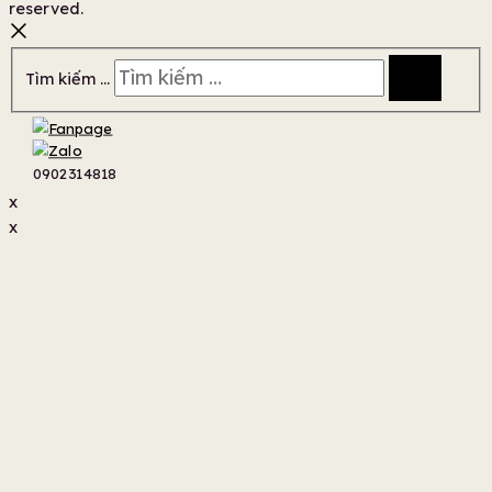
reserved.
Tìm kiếm …
0902314818
x
x