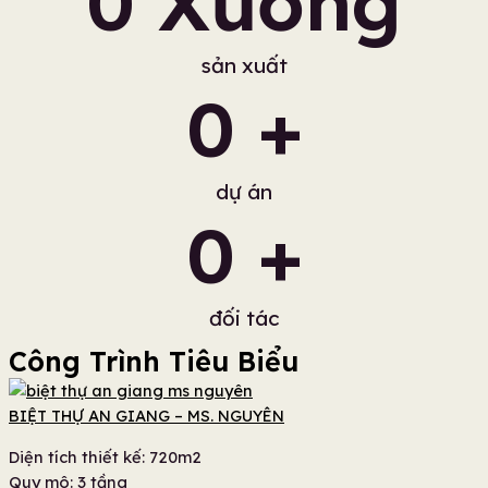
0
 Xưởng
sản xuất
0
 +
dự án
0
 +
đối tác
Công Trình Tiêu Biểu
BIỆT THỰ AN GIANG – MS. NGUYÊN
Diện tích thiết kế: 720m2
Quy mô: 3 tầng