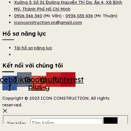
Xưởng 3: Số 01 Đường Nguyễn Thị Da, Ấp 4, Xã Bình
Mỹ, Thành Phố Hồ Chí Minh
0906 346 340
(Mr. Văn) -
0934 035 434
(Mr. Thuận)
iconconstruction.vn@gmail.com
Hồ sơ năng lực
Tải hồ sơ năng lực
Kết nối với chúng tôi
cebook-
Tiktok
Google-
Youtube
Pinterest
f
plus-g
Copyright © 2023 ICON CONSTRUCTION. All rights
reserved.
Tìm kiếm …