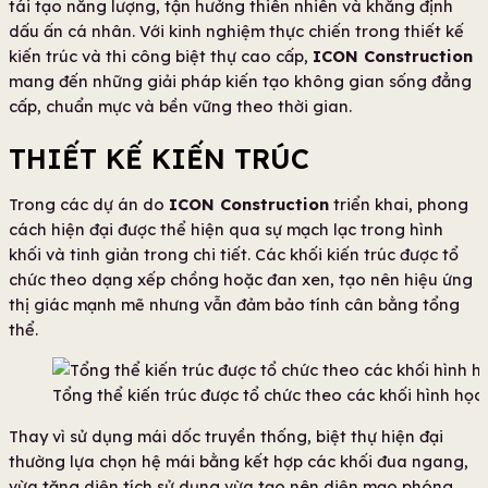
tái tạo năng lượng, tận hưởng thiên nhiên và khẳng định
dấu ấn cá nhân. Với kinh nghiệm thực chiến trong thiết kế
kiến trúc và thi công biệt thự cao cấp,
ICON Construction
mang đến những giải pháp kiến tạo không gian sống đẳng
cấp, chuẩn mực và bền vững theo thời gian.
THIẾT KẾ KIẾN TRÚC
Trong các dự án do
ICON Construction
triển khai, phong
cách hiện đại được thể hiện qua sự mạch lạc trong hình
khối và tinh giản trong chi tiết. Các khối kiến trúc được tổ
chức theo dạng xếp chồng hoặc đan xen, tạo nên hiệu ứng
thị giác mạnh mẽ nhưng vẫn đảm bảo tính cân bằng tổng
thể.
Tổng thể kiến trúc được tổ chức theo các khối hình học
Thay vì sử dụng mái dốc truyền thống, biệt thự hiện đại
thường lựa chọn hệ mái bằng kết hợp các khối đua ngang,
vừa tăng diện tích sử dụng vừa tạo nên diện mạo phóng