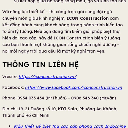
Sự kết hợp giữa bê tông sáng màu, gỗ và kính tạo nên 
Với năng lực thiết kế – thi công trọn gói cùng đội ngũ
chuyên môn giàu kinh nghiệm,
ICON Construction
cam
kết đồng hành cùng khách hàng trong hành trình kiến tạo
tổ ấm lý tưởng. Nếu bạn đang tìm kiếm giải pháp biệt thự
hiện đại cao cấp, hãy để ICON Construction biến ý tưởng
của bạn thành một không gian sống chuẩn nghỉ dưỡng –
nơi mỗi ngày trôi qua đều là một kỳ nghỉ trọn vẹn.
THÔNG TIN LIÊN HỆ
Wesite:
https://iconconstruction.vn/
Facebook:
https://www.facebook.com/iconconstruction.vn
Phone: 0934 035 434 (Mr.Thuận) – 0906 346 340 (Mr.Văn)
Địa chỉ: 19-21 Đường số 10, KĐT Sala, Phường An Khánh,
Thành phố Hồ Chí Minh
Mẫu thiết kế biệt thự cao cấp phong cách Indochine