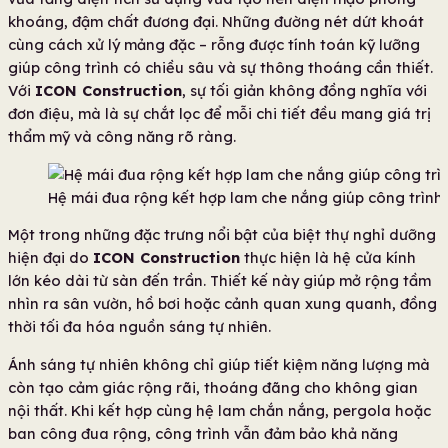
khoáng, đậm chất đương đại. Những đường nét dứt khoát
cùng cách xử lý mảng đặc – rỗng được tính toán kỹ lưỡng
giúp công trình có chiều sâu và sự thông thoáng cần thiết.
Với
ICON Construction
, sự tối giản không đồng nghĩa với
đơn điệu, mà là sự chắt lọc để mỗi chi tiết đều mang giá trị
thẩm mỹ và công năng rõ ràng.
Hệ mái đua rộng kết hợp lam che nắng giúp công trình g
Một trong những đặc trưng nổi bật của biệt thự nghỉ dưỡng
hiện đại do
ICON Construction
thực hiện là hệ cửa kính
lớn kéo dài từ sàn đến trần. Thiết kế này giúp mở rộng tầm
nhìn ra sân vườn, hồ bơi hoặc cảnh quan xung quanh, đồng
thời tối đa hóa nguồn sáng tự nhiên.
Ánh sáng tự nhiên không chỉ giúp tiết kiệm năng lượng mà
còn tạo cảm giác rộng rãi, thoáng đãng cho không gian
nội thất. Khi kết hợp cùng hệ lam chắn nắng, pergola hoặc
ban công đua rộng, công trình vẫn đảm bảo khả năng