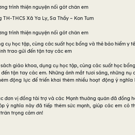
ng TH-THCS Xã Ya Ly, Sa Thầy – Kon Tum
 cụ học tập, cùng các suất học bổng và thẻ bảo hiểm y tế
nh trao gửi đến tận tay các em
sách giáo khoa, dụng cụ học tập, cùng các suất học bổn
 đến tận tay các em. Những ánh mắt tươi sáng, những nụ 
 động lực để triển khai thêm nhiều hoạt động ý nghĩa
ác đơn vị đồng tài trợ và các Mạnh thường quân đã đồng 
óp ý nghĩa này đã tiếp thêm sức mạnh, giúp các em có 
trân trọng cảm ơn!