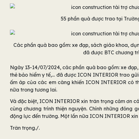
55 phần quà được trao tại Trườ
Các phần quà bao gồm: xe đạp, sách giáo khoa, dụng
đã được BTC chương trì
Ngày 13-14/07/2024, các phần quà bao gồm: xe đạp, 
thẻ bảo hiểm y tế,… đã được ICON INTERIOR trao gửi
ấm áp của các em càng khiến ICON INTERIOR có thêm
nữa trong tương lai.
Và đặc biệt, ICON INTERIOR xin trân trọng cảm ơn c
cùng chương trình thiện nguyện. Chính những đóng g
động lực đến trường. Một lần nữa ICON INTERIOR xin 
Trân trọng./.