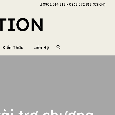
0902 314 818 - 0938 572 818 (CSKH)
TION
Kiến Thức
Liên Hệ
i trợ chương