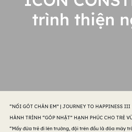
trình thiện
“NỐI GÓT CHÂN EM” | JOURNEY TO HAPPINESS III
HÀNH TRÌNH “GÓP NHẶT” HẠNH PHÚC CHO TRẺ V
“Mấy đứa trẻ đi lên trường, đội trên đầu là đóa mây t