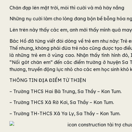
Chân đạp lên mặt trời, môi thì cười và má hây nắng
Những nụ cười làm cho lòng đang bộn bề bỗng hóa n
Lên trên này thấy các em, anh mới thấy mình quá may
Bác Hồ đã từng viết đôi dòng về trẻ em như này: Trẻ e
Thế nhưng, không phải đứa trẻ nào cũng được tạo điều
là những trẻ em ở vùng cao. Nhận thấy tình hình đ
“Nối gót chân em” đến các điểm trường ở huyện Sa T
thương, truyền động lực nhỏ cho các em học sinh khó 
THÔNG TIN ĐỊA ĐIỂM TỪ THIỆN
– Trường THCS Hai Bà Trưng, Sa Thầy – Kon Tum.
– Trường THCS Xã Rờ Kơi, Sa Thầy – Kon Tum.
– Trường TH-THCS Xã Ya Ly, Sa Thầy – Kon Tum.