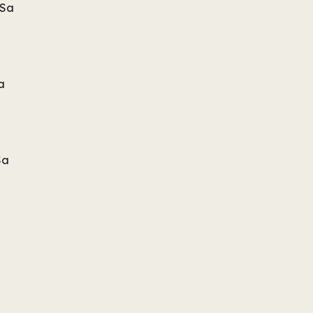
 Sa
a
Sa