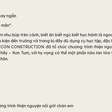
gay ngắn
 mắn”.
m như búp trên cành, biết ăn biết ngủ biết học hành là ngo
 kiện đến trường và trang bị đầy đủ dụng cụ học tập, đặc 
ó, ICON CONSTRUCTION đã tổ chức chương trình thiện ng
hầy – Kon Tum, với hy vọng có thể một phần nào lan tỏa
khăn.