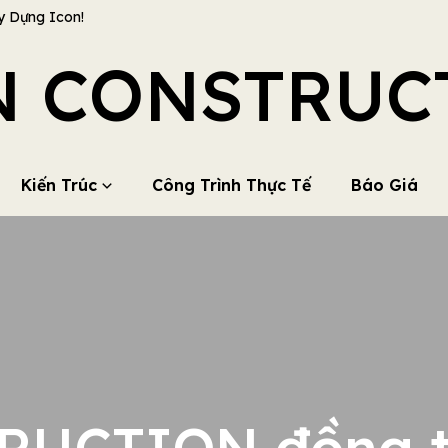
y Dựng Icon!
N CONSTRUC
Kiến Trúc
Công Trình Thực Tế
Báo Giá
UCTION đồng tà