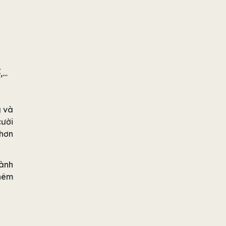
,…
g và
cười
 hơn
hành
thêm