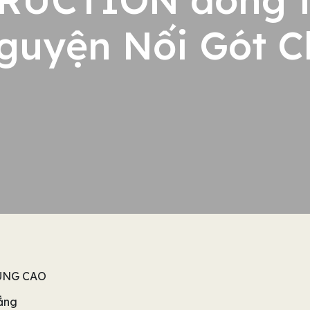
 nguyện Nối Gót 
ÙNG CAO
rắng